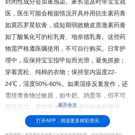
封闭性成分会加重感染。家长需及时带宝宝就
医，医生可能会根据情况开具外用抗生素药膏
如莫匹罗星软膏，或短期弱效糖皮质激素药膏
如丁酸氢化可的松乳膏、地奈德乳膏。这些药
物需严格遵医嘱使用，不可自行购买。日常护
理中，应保持宝宝指甲短而光滑，避免抓挠；
穿着宽松、纯棉的衣物；保持室内温度22-
24℃，湿度50%-60%。如果湿疹反复发作，还
需排查食物过敏原，如牛奶、鸡蛋等，但不可
展开全文
盲目忌口，需在医生指导下进行饮食回避试
验。
打开APP，阅读更多精彩资讯
免责声明：本页面信息为第三方发布或内容转载，仅出于信息传递目