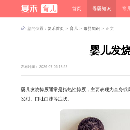
育儿
首页
母婴知识
育
您的位置：
复禾首页
>
育儿
>
母婴知识
>
正文
婴儿发
发布时间： 2026-07-06 18:53
婴儿发烧惊厥通常是指热性惊厥，主要表现为全身或
发绀、口吐白沫等症状。