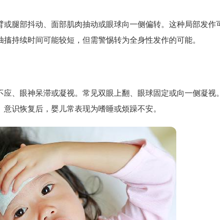
臂或腿部抖动、面部肌肉抽动或眼球向一侧偏转。这种局部发作
抽搐持续时间可能较短，但需警惕转为全身性发作的可能。
不应、眼神呆滞或凝视。常见双眼上翻、眼球固定或向一侧凝视
。意识恢复后，婴儿常表现为嗜睡或烦躁不安。