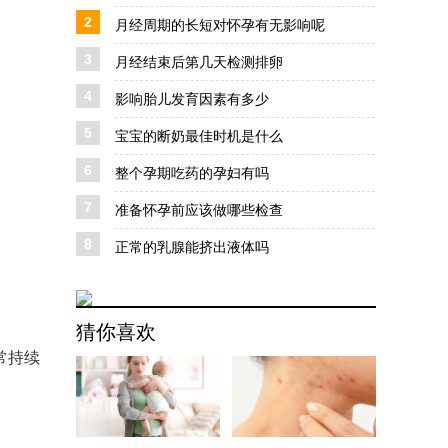
2
月经周期的长短对怀孕有无影响呢
3
月经结束后第几天检测排卵
4
影响胎儿发育因素有多少
5
宝宝的断奶最佳时机是什么
6
整个孕期吃药的孕妇有吗
7
准备怀孕前应该做哪些检查
8
正常的乳腺能挤出液体吗
猜你喜欢
常持续