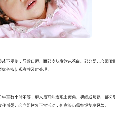
停或不规则，导致口唇、面部皮肤发绀或苍白。部分婴儿会因喉
要家长密切观察并及时处理。
分钟至数小时不等，醒来后可能表现出疲倦、哭闹或烦躁。部分
发作后婴儿会立即恢复正常活动，但家长仍需警惕复发风险。