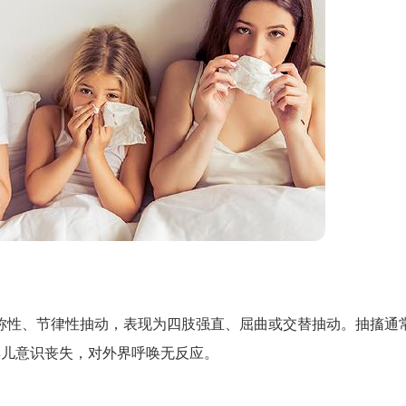
称性、节律性抽动，表现为四肢强直、屈曲或交替抽动。抽搐通
婴儿意识丧失，对外界呼唤无反应。