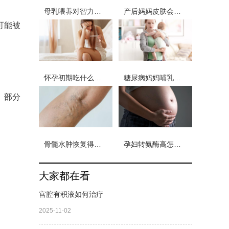
母乳喂养对智力的影响
产后妈妈皮肤会出现什么问题
可能被
怀孕初期吃什么好保胎
糖尿病妈妈哺乳期饮食
。部分
骨髓水肿恢复得多长时间
孕妇转氨酶高怎么治
大家都在看
宫腔有积液如何治疗
2025-11-02