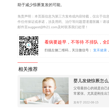
助于减少惊厥复发的可能。
免责声明：本页面信息为第三方发布或内容转载，仅出于信
作任何保证或承诺，涉及用药、治疗等问题需谨遵医嘱！请
邮件至suggest@fh21.com及时联系我们处理！
看病要趁早，不等待 不排队，全
扫描左侧二维码，关注微信号：
复禾健康
相关推荐
婴儿发烧惊厥怎么
父母最担心的就是自己
常紧张。尤其是刚生出
发布于 2022-08-15