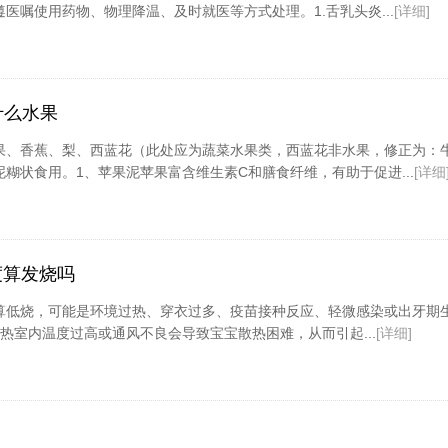
医嘱使用药物、物理降温、及时就医等方式处理。1.舌乳头炎...
[详细]
什么水果
果、香蕉、梨、西蓝花（此处应为蔬菜水果类，西蓝花非水果，修正为：
糊状食用。1、苹果泥苹果富含维生素C和膳食纤维，有助于促进...
[详细
度算发烧吗
常算低烧，可能是环境过热、穿衣过多、疫苗接种反应、轻微感染或出牙期
热室内温度过高或通风不良会导致宝宝散热困难，从而引起...
[详细]