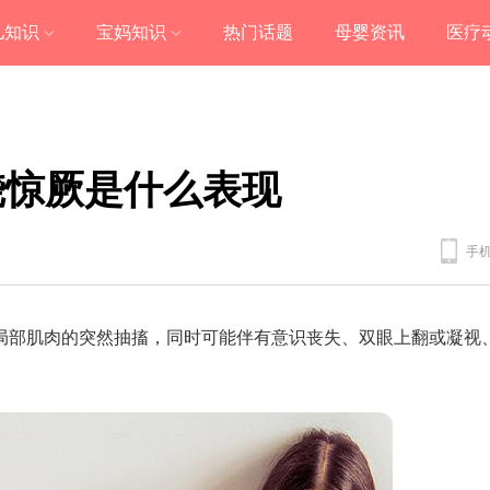
儿知识
宝妈知识
热门话题
母婴资讯
医疗
烧惊厥是什么表现
手
局部肌肉的突然抽搐，同时可能伴有意识丧失、双眼上翻或凝视