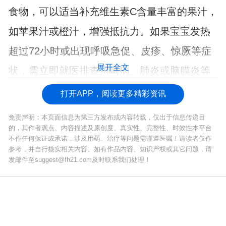
食物，可以适当补充维生素C含量丰富的果汁，
如苹果汁或橙汁，增强抵抗力。如果宝宝发热
超过72小时或出现呼吸急促、皮疹、惊厥等症
展开全文
状，需立即就医排查川崎病、肺炎或脑膜炎等
严重疾病。
打开APP，阅读更多精彩资讯
免责声明：本页面信息为第三方发布或内容转载，仅出于信息传递目
的，其作者观点、内容描述及原创度、真实性、完整性、时效性本平台
不作任何保证或承诺，涉及用药、治疗等问题需谨遵医嘱！请读者仅作
参考，并自行核实相关内容。如有作品内容、知识产权或其它问题，请
发邮件至suggest@fh21.com及时联系我们处理！