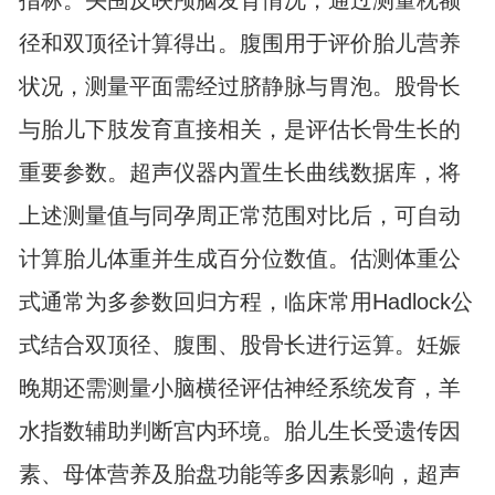
指标。头围反映颅脑发育情况，通过测量枕额
径和双顶径计算得出。腹围用于评价胎儿营养
状况，测量平面需经过脐静脉与胃泡。股骨长
与胎儿下肢发育直接相关，是评估长骨生长的
重要参数。超声仪器内置生长曲线数据库，将
上述测量值与同孕周正常范围对比后，可自动
计算胎儿体重并生成百分位数值。估测体重公
式通常为多参数回归方程，临床常用Hadlock公
式结合双顶径、腹围、股骨长进行运算。妊娠
晚期还需测量小脑横径评估神经系统发育，羊
水指数辅助判断宫内环境。胎儿生长受遗传因
素、母体营养及胎盘功能等多因素影响，超声