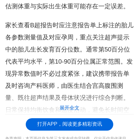
估测体重与实际出生体重可能存在一定误差。
家长查看B超报告时应注意报告单上标注的胎儿
各参数测量值及对应孕周，重点关注超声提示
中的胎儿生长发育百分位数。通常第50百分位
代表平均水平，第10-90百分位属正常范围。发
现异常数值时不必过度紧张，建议携带报告单
及时咨询产科医师，由医生结合宫高腹围测
量、既往超声结果及母体状况进行综合判断。
展开全文
日常保持均衡饮食和适度活动，避免长时间空
腹或过度进补，定期完成产前检查即可。
打开APP，阅读更多精彩资讯
免责声明：本页面信息为第三方发布或内容转载，仅出于信息传递目