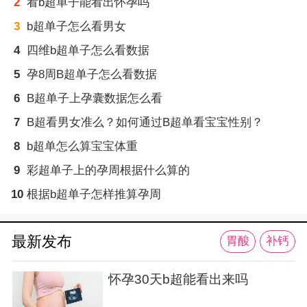
2
看b超单子能看出怀孕吗
3
b超单子怎么看男女
4
四维b超单子怎么看数据
5
孕8周B超单子怎么看数据
6
B超单子上孕囊数据怎么看
7
B超看男女准么？如何通过B超单看宝宝性别？
8
b超单怎么算宝宝体重
9
彩超单子上的孕周根据什么算的
10
根据b超单子怎样推算孕周
最新发布
胃酸
补钙
怀孕30天b超能看出来吗