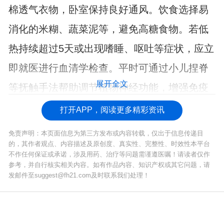
棉透气衣物，卧室保持良好通风。饮食选择易
消化的米糊、蔬菜泥等，避免高糖食物。若低
热持续超过5天或出现嗜睡、呕吐等症状，应立
即就医进行血清学检查。平时可通过小儿捏脊
展开全文
等抚触手法帮助调节植物神经功能，增强免疫
力。
打开APP，阅读更多精彩资讯
免责声明：本页面信息为第三方发布或内容转载，仅出于信息传递目
的，其作者观点、内容描述及原创度、真实性、完整性、时效性本平台
不作任何保证或承诺，涉及用药、治疗等问题需谨遵医嘱！请读者仅作
参考，并自行核实相关内容。如有作品内容、知识产权或其它问题，请
发邮件至suggest@fh21.com及时联系我们处理！