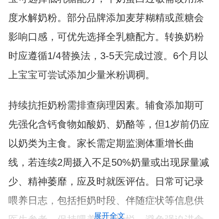
度水解奶粉。部分品牌添加麦芽糊精或蔗糖会
影响口感，可优先选择全乳糖配方。转换奶粉
时应遵循1/4替换法，3-5天完成过渡。6个月以
上宝宝可尝试添加少量米粉调稠。
持续抗拒奶粉需排查病理因素。辅食添加期可
先强化含钙食物如酸奶、奶酪等，但1岁前仍应
以奶类为主食。家长需定期监测体重增长曲
线，若连续2周摄入不足50%奶量或出现尿量减
少、精神萎靡，应及时就医评估。日常可记录
喂养日志，包括拒奶时段、伴随症状等信息供
展开全文