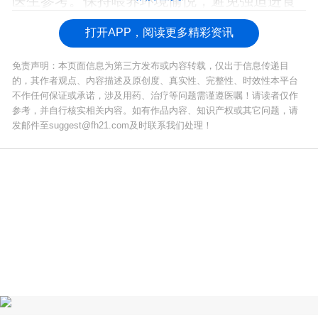
医生参考。保持喂养环境愉悦，避免强迫进食
造成心理阴影。
打开APP，阅读更多精彩资讯
免责声明：本页面信息为第三方发布或内容转载，仅出于信息传递目
的，其作者观点、内容描述及原创度、真实性、完整性、时效性本平台
不作任何保证或承诺，涉及用药、治疗等问题需谨遵医嘱！请读者仅作
参考，并自行核实相关内容。如有作品内容、知识产权或其它问题，请
发邮件至suggest@fh21.com及时联系我们处理！