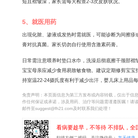
短且褶皱深，家长需每天检查2-3次皮肤状况。
5、就医用药
出现化脓、渗液或发热时需就医，可能诊断为间擦疹
膏对抗真菌。家长切勿自行使用含激素药膏。
日常需注意喂养时垫口水巾，洗澡后彻底擦干颈部褶
宝宝母亲应减少食用易致敏食物。建议定期修剪宝宝
持室温22-24摄氏度有利于减少出汗，婴儿床上用品
免责声明：本页面信息为第三方发布或内容转载，仅出于信
作任何保证或承诺，涉及用药、治疗等问题需谨遵医嘱！请
邮件至suggest@fh21.com及时联系我们处理！
看病要趁早，不等待 不排队，全
扫描左侧二维码，关注微信号：
复禾健康