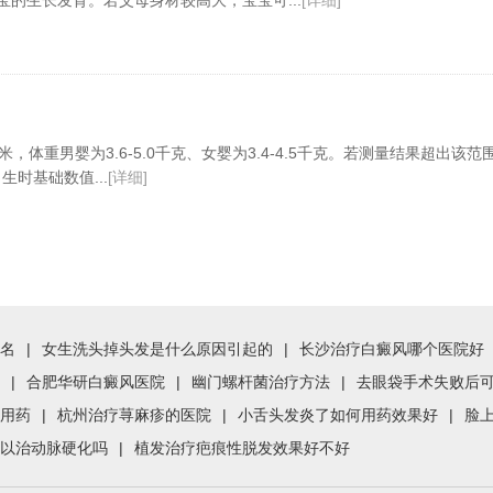
的生长发育。若父母身材较高大，宝宝可...
[详细]
0厘米，体重男婴为3.6-5.0千克、女婴为3.4-4.5千克。若测量结果超出该
时基础数值...
[详细]
名
|
女生洗头掉头发是什么原因引起的
|
长沙治疗白癜风哪个医院好
|
合肥华研白癜风医院
|
幽门螺杆菌治疗方法
|
去眼袋手术失败后
用药
|
杭州治疗荨麻疹的医院
|
小舌头发炎了如何用药效果好
|
脸
以治动脉硬化吗
|
植发治疗疤痕性脱发效果好不好