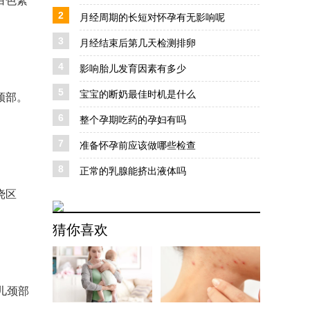
白色絮
2
月经周期的长短对怀孕有无影响呢
3
月经结束后第几天检测排卵
4
影响胎儿发育因素有多少
5
宝宝的断奶最佳时机是什么
颈部。
6
整个孕期吃药的孕妇有吗
7
准备怀孕前应该做哪些检查
8
正常的乳腺能挤出液体吗
挠区
猜你喜欢
儿颈部