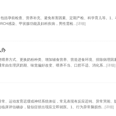
包括孕前检查、营养补充、避免有害因素、定期产检、科学育儿等。1、
RCH感染、甲状腺功能及妇科疾病，男性需检...
[详细]
么办
整喂养方式、更换奶粉种类、增加辅食营养、营造进食环境、排除病理因
常由生理厌奶期、味觉偏好改变、喂养不当、口腔不适、消化系...
[详细]
异常、运动发育迟缓或神经系统体征，常见表现有反应迟钝、异常哭闹、
临床评估确诊，疑似症状出现应立即就医。1、行为异常脑损伤...
[详细]