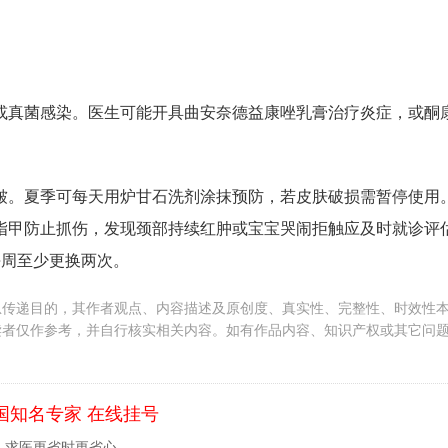
或真菌感染。医生可能开具曲安奈德益康唑乳膏治疗炎症，或酮
皱。夏季可每天用炉甘石洗剂涂抹预防，若皮肤破损需暂停使用
指甲防止抓伤，发现颈部持续红肿或宝宝哭闹拒触应及时就诊评
每周至少更换两次。
息传递目的，其作者观点、内容描述及原创度、真实性、完整性、时效性
读者仅作参考，并自行核实相关内容。如有作品内容、知识产权或其它问
国知名专家 在线挂号
，求医更省时更省心