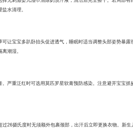
选择无刺激婴儿湿巾清除奶渍汗液，清洁后完全擦干。若局部有
理盐水清理。
季可让宝宝多趴卧抬头促进透气，睡眠时适当调整头部姿势暴露
隔离潮湿。
膏。严重泛红时可选用莫匹罗星软膏预防感染。注意避开宝宝抓
超过26摄氏度时无须额外包裹颈部，出汗后立即更换衣物。新生