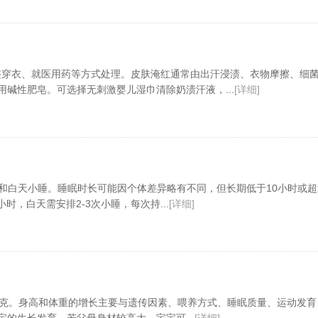
整穿衣、就医用药等方式处理。皮肤淹红通常由出汗浸渍、衣物摩擦、细
碱性肥皂。可选择无刺激婴儿湿巾清除奶渍汗液，...
[详细]
眠和白天小睡。睡眠时长可能因个体差异略有不同，但长期低于10小时或超
，白天需安排2-3次小睡，每次持...
[详细]
10千克。身高和体重的增长主要与遗传因素、喂养方式、睡眠质量、运动发