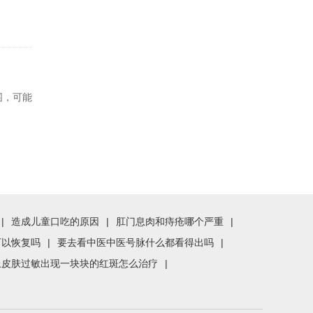
范围，可能
|
造成儿童口吃的原因
|
肛门息肉和痔疮哪个严重
|
可以恢复吗
|
要去看中医中医号脉什么都看得出吗
|
上皮肤过敏出现一块块的红斑怎么治疗
|