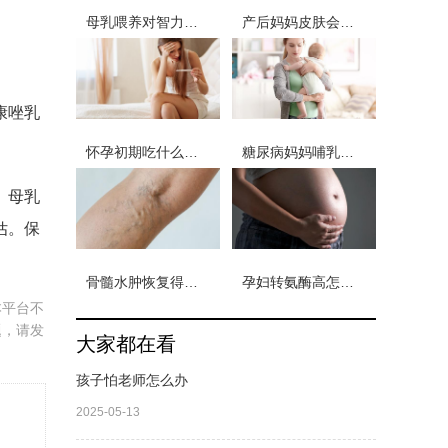
母乳喂养对智力的影响
产后妈妈皮肤会出现什么问题
康唑乳
怀孕初期吃什么好保胎
糖尿病妈妈哺乳期饮食
。母乳
估。保
骨髓水肿恢复得多长时间
孕妇转氨酶高怎么治
本平台不
题，请发
大家都在看
孩子怕老师怎么办
2025-05-13