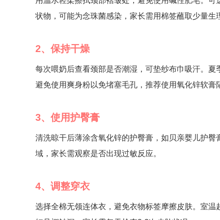
用温水轻柔擦拭颈部褶皱处，避免使用碱性肥皂。可
状物，可能为念珠菌感染，家长需用棉签蘸取少量生
2、保持干燥
每次喂奶后查看颈部是否潮湿，可垫纱布巾吸汗。夏
避免使用爽身粉以免堵塞毛孔，推荐使用氧化锌软膏
3、使用护臀膏
清洗晾干后薄涂含氧化锌的护臀膏，如贝亲婴儿护臀
域，家长需观察是否出现过敏反应。
4、调整穿衣
选择全棉无领连体衣，避免衣物标签摩擦皮肤。室温