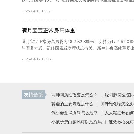
状态等因素有关。1、遗传因素父母的身高体重会显著影响宝宝
2026-04-19 18:37
满月宝宝正常身高体重
满月宝宝正常身高男婴为48.2-52.8厘米、女婴为47.7-52.
与喂养方式、遗传因素或病理状态有关。新生儿身高体重受出生
2026-04-19 17:56
友情链接
两肺间质性改变是怎么？
|
沈阳肺病医院排
肾虚的主要表现是什么
|
肺纤维化喘怎么办
偶尔会觉得胸闷怎么治疗
|
大人猩红热如何
小孩子患白癜风可以治愈吗
|
速效救心丸可