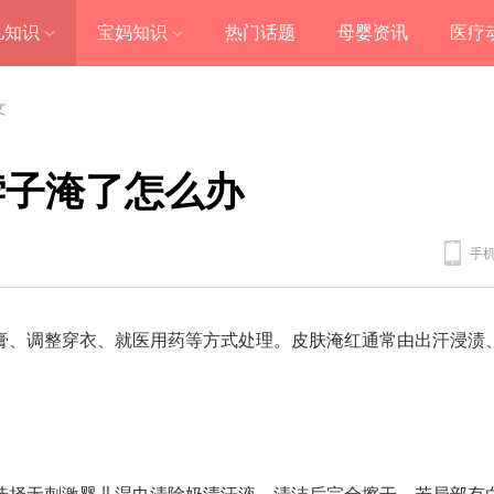
儿知识
宝妈知识
热门话题
母婴资讯
医疗
文
脖子淹了怎么办
手
膏、调整穿衣、就医用药等方式处理。皮肤淹红通常由出汗浸渍