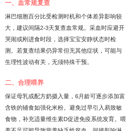
一、血常规复查
淋巴细胞百分比受检测时机和个体差异影响较
大，建议间隔2-3天复查血常规。采血时应避开
哭闹或刚进食时段，选择宝宝安静状态时检
测。若复查结果仍异常但无其他症状，可能与
生理性波动有关，无须特殊干预。
二、合理喂养
保证母乳或配方奶摄入量，6月龄可逐步添加富
含铁的辅食如强化米粉。避免过早引入易致敏
食物，补充适量维生素D促进免疫系统发育。喂
养不足可能导致营养缺乏性贫血，间接影响淋