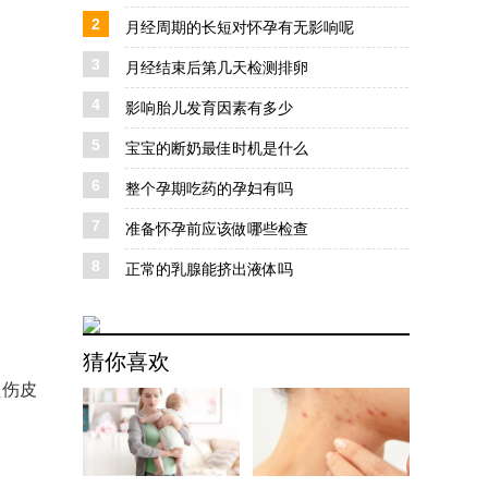
2
月经周期的长短对怀孕有无影响呢
3
月经结束后第几天检测排卵
4
影响胎儿发育因素有多少
5
宝宝的断奶最佳时机是什么
6
整个孕期吃药的孕妇有吗
7
准备怀孕前应该做哪些检查
8
正常的乳腺能挤出液体吗
猜你喜欢
烫伤皮