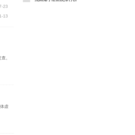
7-23
1-13
复查。
身体虚