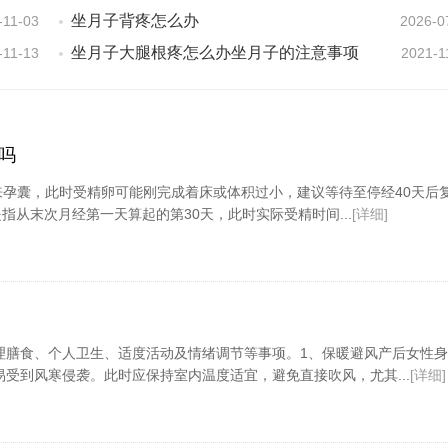
坐月子背疼怎么办
-11-03
2026-0
坐月子大腿根疼怎么办坐月子的注意事项
-11-13
2021-1
吗
来孕囊，此时受精卵可能刚完成着床或体积过小，建议等待至停经40天后
指从末次月经第一天算起的第30天，此时实际受精时间...
[详细]
理膳食、个人卫生、适度活动及情绪调节等事项。1、保暖避风产后女性
受到风寒侵袭。此时应保持室内温度适宜，避免直接吹风，尤其...
[详细]