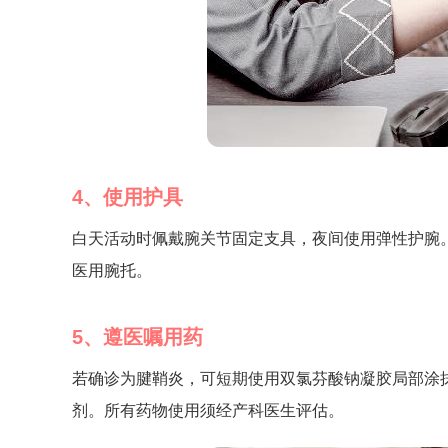
4、使用护具
白天活动时佩戴腕关节固定支具，夜间使用弹性护腕
医用腕托。
5、遵医嘱用药
若确诊为腱鞘炎，可短期使用双氯芬酸钠凝胶局部涂
剂。所有药物使用须经产科医生评估。