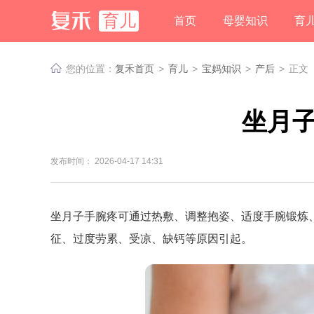
育儿
首页
母婴知识
育
您的位置：
复禾首页
>
育儿
>
宝妈知识
>
产后
>
正文
坐月
发布时间： 2026-04-17 14:31
坐月子手腕疼可通过热敷、调整抱姿、适度手腕锻炼
征、过度劳累、受凉、缺钙等原因引起。