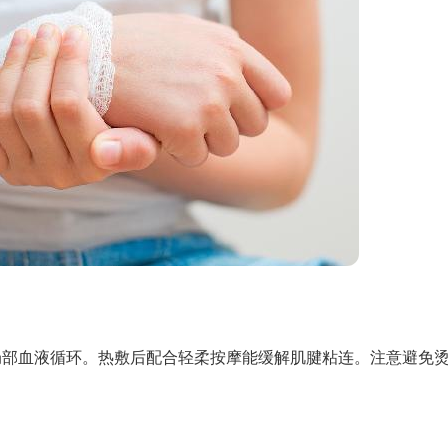
促进局部血液循环。热敷后配合轻柔按摩能缓解肌腱粘连。注意避免