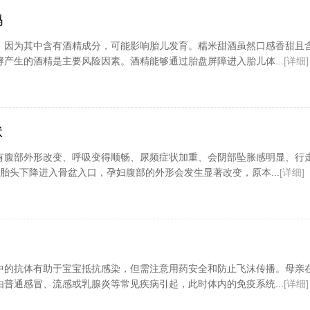
吗
，因为其中含有酒精成分，可能影响胎儿发育。糯米甜酒虽然口感香甜且
产生的酒精是主要风险因素。酒精能够通过胎盘屏障进入胎儿体...
[详细]
状
有腹部外形改变、呼吸变得顺畅、尿频症状加重、会阴部坠胀感明显、行
胎头下降进入骨盆入口，孕妇腹部的外形会发生显著改变，原本...
[详细]
中的抗体有助于宝宝抵抗感染，但需注意用药安全和防止飞沫传播。母亲
普通感冒、流感或乳腺炎等常见疾病引起，此时体内的免疫系统...
[详细]