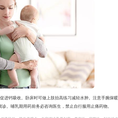
素D促进钙吸收。卧床时可做上肢抬高练习减轻水肿。注意手腕保
就诊。哺乳期用药前务必咨询医生，禁止自行服用止痛药物。