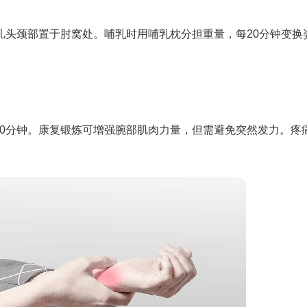
儿头颈部置于肘窝处。哺乳时用哺乳枕分担重量，每20分钟变换
10分钟。康复锻炼可增强腕部肌肉力量，但需避免突然发力。疼