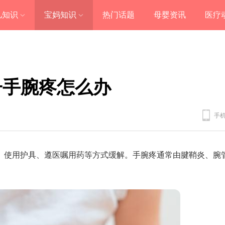
儿知识
宝妈知识
热门话题
母婴资讯
医疗
子手腕疼怎么办
手
、使用护具、遵医嘱用药等方式缓解。手腕疼通常由腱鞘炎、腕