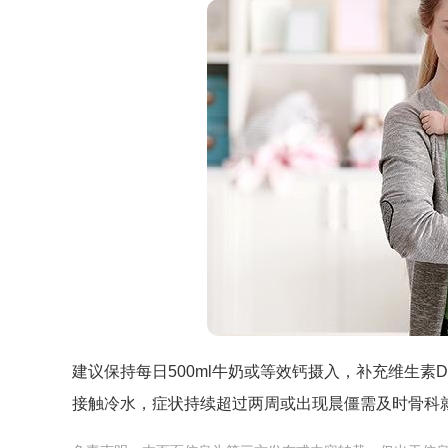
建议保持每日500ml牛奶或等效钙摄入，补充维生
接触冷水，症状持续超过两周或出现晨僵需及时骨科