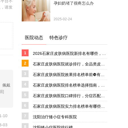
本平台不
孕妇奶堵了很疼怎么办
题，请发
2025-02-24
医院动态
特色诊疗
1
2026石家庄皮肤病医院新排名有哪些，本地特色皮肤科对症就医指南
2
石家庄皮肤病医院就诊排行，全品类皮肤问题对症就医参考
3
石家庄皮肤病医院效果排名榜单前❿有哪家，适配各类肤质问题的本地就医指南
4
、佩戴
石家庄皮肤病医院排名榜单选择指南，针对性解决日常各类肤质困扰
细]
5
石家庄皮肤病医院口碑排行，分症匹配专属皮肤科就医攻略
6
石家庄皮肤病医院实力排名榜单有哪些家，全品类皮肤问题对症就医指南
1-10
7
沈阳治疗矮小症专科医院
3-03
8
沈阳矮小症医院排行榜