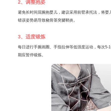
2、调整抱姿
避免长时间屈腕抱婴儿，建议采用前臂承托法，将婴
错误姿势易导致桡骨茎突腱鞘炎。
3、适度锻炼
每日进行手腕画圈、手指拉伸等低强度运动，每次5-
期应暂停锻炼。