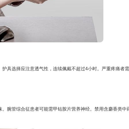
。护具选择应注意透气性，连续佩戴不超过4小时。严重疼痛者
抹。腕管综合征患者可能需甲钴胺片营养神经。禁用含麝香类中