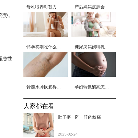
母乳喂养对智力的影响
产后妈妈皮肤会出现什么问题
姿势。
怀孕初期吃什么好保胎
糖尿病妈妈哺乳期饮食
痛急性
骨髓水肿恢复得多长时间
孕妇转氨酶高怎么治
大家都在看
肚子疼一阵一阵的绞痛
2025-02-24