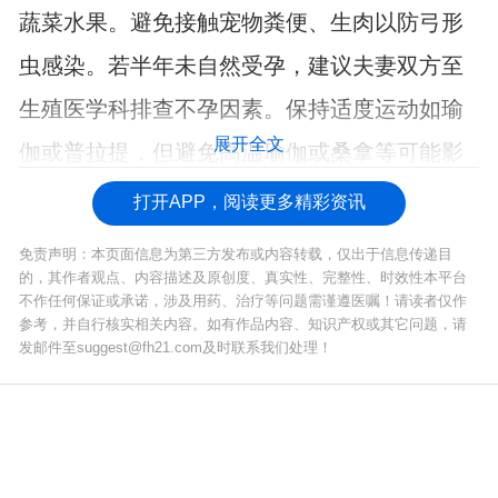
蔬菜水果。避免接触宠物粪便、生肉以防弓形
虫感染。若半年未自然受孕，建议夫妻双方至
生殖医学科排查不孕因素。保持适度运动如瑜
展开全文
伽或普拉提，但避免高温瑜伽或桑拿等可能影
响卵泡发育的活动。
打开APP，阅读更多精彩资讯
免责声明：本页面信息为第三方发布或内容转载，仅出于信息传递目
的，其作者观点、内容描述及原创度、真实性、完整性、时效性本平台
不作任何保证或承诺，涉及用药、治疗等问题需谨遵医嘱！请读者仅作
参考，并自行核实相关内容。如有作品内容、知识产权或其它问题，请
发邮件至suggest@fh21.com及时联系我们处理！