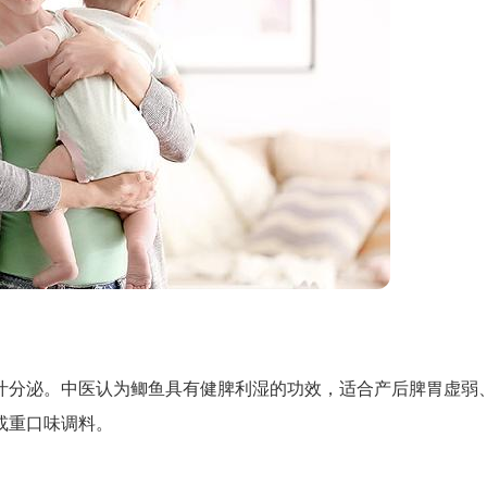
汁分泌。中医认为鲫鱼具有健脾利湿的功效，适合产后脾胃虚弱
或重口味调料。