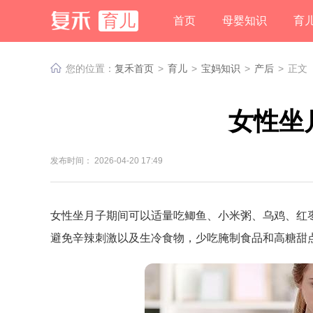
育儿
首页
母婴知识
育
您的位置：
复禾首页
>
育儿
>
宝妈知识
>
产后
>
正文
女性坐
发布时间： 2026-04-20 17:49
女性坐月子期间可以适量吃鲫鱼、小米粥、乌鸡、红
避免辛辣刺激以及生冷食物，少吃腌制食品和高糖甜