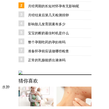
2
月经周期的长短对怀孕有无影响呢
3
月经结束后第几天检测排卵
4
影响胎儿发育因素有多少
5
宝宝的断奶最佳时机是什么
6
整个孕期吃药的孕妇有吗
7
准备怀孕前应该做哪些检查
8
正常的乳腺能挤出液体吗
猜你喜欢
、水肿