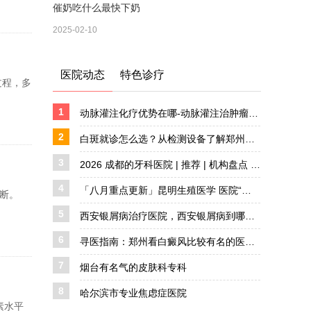
催奶吃什么最快下奶
2025-02-10
医院动态
特色诊疗
过程，多
1
动脉灌注化疗优势在哪-动脉灌注治肿瘤效果好吗
2
白斑就诊怎么选？从检测设备了解郑州西京白癜风医院
3
2026 成都的牙科医院 | 推荐 | 机构盘点 详解
4
「八月重点更新」昆明生殖医学 医院“公开宣布”35岁备孕要做哪些检查?
断。
5
西安银屑病治疗医院，西安银屑病到哪医好，西安银屑病去哪治疗好
6
寻医指南：郑州看白癜风比较有名的医院是哪家？实地探访郑州西京的诊疗实力
7
烟台有名气的皮肤科专科
8
哈尔滨市专业焦虑症医院
素水平