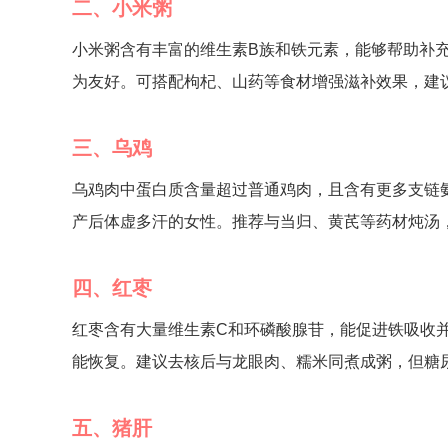
二、小米粥
小米粥含有丰富的维生素B族和铁元素，能够帮助补
为友好。可搭配枸杞、山药等食材增强滋补效果，建
三、乌鸡
乌鸡肉中蛋白质含量超过普通鸡肉，且含有更多支链
产后体虚多汗的女性。推荐与当归、黄芪等药材炖汤
四、红枣
红枣含有大量维生素C和环磷酸腺苷，能促进铁吸收并
能恢复。建议去核后与龙眼肉、糯米同煮成粥，但糖
五、猪肝