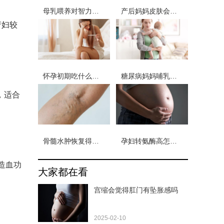
母乳喂养对智力的影响
产后妈妈皮肤会出现什么问题
产妇较
怀孕初期吃什么好保胎
糖尿病妈妈哺乳期饮食
，适合
骨髓水肿恢复得多长时间
孕妇转氨酶高怎么治
造血功
大家都在看
宫缩会觉得肛门有坠胀感吗
2025-02-10