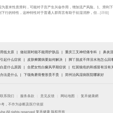
因为薏米性质滑利，可能对子宫产生兴奋作用，增加流产风险。1、滑利
下行的特性，这种特性对于普通人群而言有助于祛湿消肿，但...
[详细]
用低太原
|
做祛斑时能不能用护肤品
|
重庆三叉神经痛专科
|
鼻炎
引起什么症状
|
皮肤癣菌病要如何解决
|
脚丫脱皮不痒没水泡怎么回
白是什么原因
|
合肥女性白癜风早期症状
|
红斑狼疮的和感冒有没有
办法是什么
|
下颌角磨骨整形贵不贵
|
郑州治风湿病医院哪家好
联系我们
|
服务条款
|
意见反馈
|
网站地图
|
复禾健康網
参考，不作为诊断及医疗依据
 Fuhe All rights reserved 复禾健康 版权所有