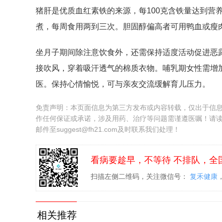
猪肝是优质血红素铁的来源，每100克含铁量达到营
煮，每周食用两到三次。胆固醇偏高者可用鸭血或瘦
坐月子期间除注意饮食外，还需保持适度活动促进恶
接吹风，穿着吸汗透气的棉质衣物。哺乳期女性需增
医。保持心情愉悦，可与亲友交流缓解育儿压力。
免责声明：本页面信息为第三方发布或内容转载，仅出于信
作任何保证或承诺，涉及用药、治疗等问题需谨遵医嘱！请
邮件至suggest@fh21.com及时联系我们处理！
看病要趁早，不等待 不排队，全
扫描左侧二维码，关注微信号：
复禾健康
相关推荐