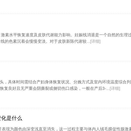
质、激素水平恢复速度及皮肤代谢能力影响。妊娠线消退是一个自然的生理
的色素沉着会慢慢变淡。对于皮肤新陈代谢较...
[详细]
以洗头，具体时间需结合产妇身体恢复状况、分娩方式及室内环境温度综合判
恢复良好且无严重会阴撕裂或侧切伤口感染，一般在产后3-...
[详细]
变化是什么
常表现为颜色由深变浅直至消失，这一过程主要与体内人绒毛膜促性腺激