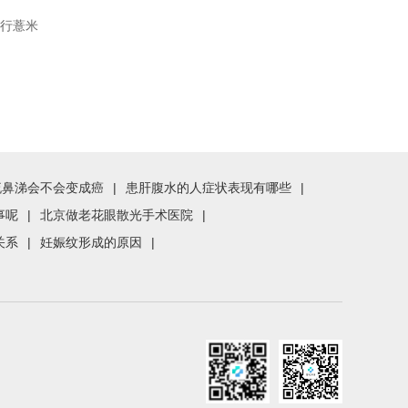
下行薏米
流鼻涕会不会变成癌
|
患肝腹水的人症状表现有哪些
|
事呢
|
北京做老花眼散光手术医院
|
关系
|
妊娠纹形成的原因
|